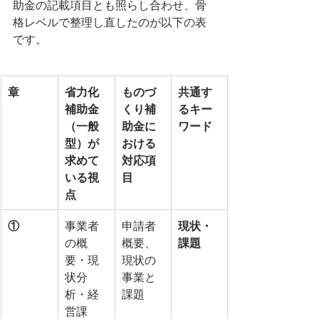
助金の記載項目とも照らし合わせ、骨
格レベルで整理し直したのが以下の表
です。
章
省力化
ものづ
共通す
補助金
くり補
るキー
（一般
助金に
ワード
型）が
おける
求めて
対応項
いる視
目
点
①
事業者
申請者
現状・
の概
概要、
課題
要・現
現状の
状分
事業と
析・経
課題
営課