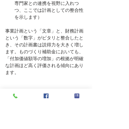
専門家との連携を視野に入れつ
つ、ここでは計画としての整合性
を示します）
事業計画という「文章」と、財務計画
という「数字」がピタリと整合したと
き、その計画書は説得力を大きく増し
ます。ものづくり補助金においても、
「付加価値額等の増加」の根拠が明確
な計画ほど高く評価される傾向にあり
ます。
6．第6章：実施体制・スケジュ
ール・全体最適 ― 「点」の投
資を「面」の経営変革へ
最後に問われるのは、「誰が責任を持