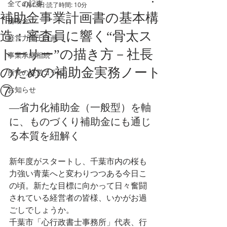
全ての記事
4月13日
読了時間: 10分
補助金事業計画書の基本構
補助金
造：審査員に響く“骨太ス
経営力向上計画
トーリー”の描き方－社長
事業承継相続
のための補助金実務ノート
所長の経営コラム
⑦
お知らせ
―省力化補助金（一般型）を軸
に、ものづくり補助金にも通じ
る本質を紐解く
新年度がスタートし、千葉市内の桜も
力強い青葉へと変わりつつある今日こ
の頃。新たな目標に向かって日々奮闘
されている経営者の皆様、いかがお過
ごしでしょうか。
千葉市「心行政書士事務所」代表、行