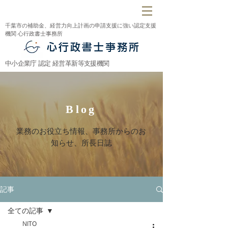
千葉市の補助金、経営力向上計画の申請支援に強い認定支援
機関 心行政書士事務所
心行政書士亊務所
中小企業庁 認定 経営革新等支援機関
Blog
​業務のお役立ち情報、事務所からのお
知らせ、所長日誌
記事
全ての記事
NITO