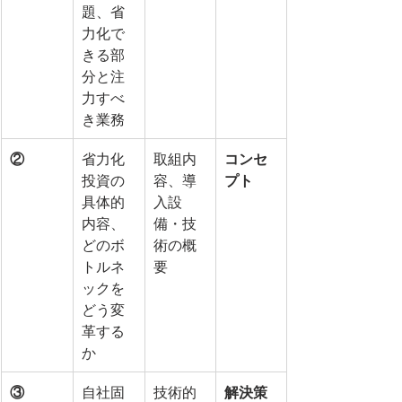
題、省
力化で
きる部
分と注
力すべ
き業務
②
省力化
取組内
コンセ
投資の
容、導
プト
具体的
入設
内容、
備・技
どのボ
術の概
トルネ
要
ックを
どう変
革する
か
③
自社固
技術的
解決策