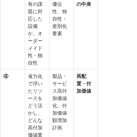
有の課
優位
の中身
題に対
性、独
応した
自性・
設備
差別化
か、オ
要素
ーダー
メイド
性・独
自性
④
省力化
製品・
再配
で浮い
サービ
置・付
たリソ
ス高付
加価値
ースを
加価値
どう活
化、付
かし、
加価値
どんな
額増加
高付加
計画
価値業