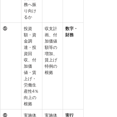
務へ振
り向け
るか
⑤
投資
収支計
数字・
額・資
画、付
財務
金調
加価値
達・投
額等の
資回
増加、
収、付
賃上げ
加価
特例の
値・賃
根拠
上げ・
労働生
産性4％
向上の
根拠
⑥
実施体
実施体
実行