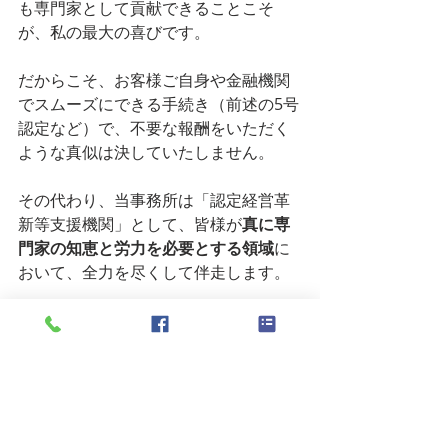
も専門家として貢献できることこそ
が、私の最大の喜びです。
だからこそ、お客様ご自身や金融機関
でスムーズにできる手続き（前述の5号
認定など）で、不要な報酬をいただく
ような真似は決していたしません。
その代わり、当事務所は「認定経営革
新等支援機関」として、皆様が
真に専
門家の知恵と労力を必要とする領域
に
おいて、全力を尽くして伴走します。
① 設備投資系補助金の「勝て
る」事業計画策定
補助金は申請すれば必ずもらえるもの
ではありません。「なぜその設備が必
要で、経営にどう好影響をもたらすの
か」を論理的に伝える事業計画書が不