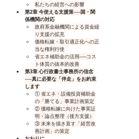
私たちの経営への影響
第2章 今使える支援策──国・関
係機関の対応
政府系金融機関による資金繰
り支援の拡充
価格転嫁・取引適正化への正
当な権利行使
省エネ補助金の活用──コス
ト体質の抜本的改善
第3章 心行政書士事務所の信念
──真に必要な「伴走」をお約束
します
① 省エネ・設備投資補助金
の「勝てる」事業計画策定
② 価格転嫁に向けた事実証
明・論点整理（後方支援）
③ 未来を描き直す「経営改
善計画」の策定
おわりに