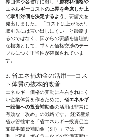
界団体や各省庁に対し「
原材料価格や
エネルギーコストの上昇を考慮した上
で取引対価を決定するよう
」要請文を
発出しました。 「コストは上がるが、
取引先には言い出しにくい」と躊躇す
るのではなく、国からの要請を論理的
な根拠として、堂々と価格交渉のテー
ブルにつく正当性が確保されていま
す。
3. 省エネ補助金の活用──コス
ト体質の抜本的改善
エネルギー価格の変動に左右されにく
い企業体質を作るために、
省エネルギ
ー設備への投資補助金
の活用は非常に
有効な「攻め」の戦略です。 経済産業
省が管轄する「省エネルギー投資促進
支援事業費補助金（SII）」では、空
調、照明、ボイラーなどの設備更新に