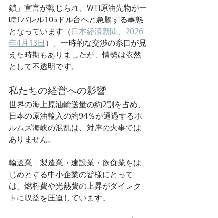
鎖」宣言が報じられ、WTI原油先物が一
時1バレル105ドル台へと急騰する事態
となっています（
日本経済新聞、2026
年4月13日
）。一時的な交渉の糸口が見
えた時期もありましたが、情勢は依然
として不透明です。
私たちの経営への影響
世界の海上原油輸送量の約2割を占め、
日本の原油輸入の約94％が通過するホ
ルムズ海峡の混乱は、対岸の火事では
ありません。
輸送業・製造業・建設業・飲食業をは
じめとする中小企業の皆様にとって
は、燃料費や光熱費の上昇がダイレク
トに収益を圧迫しています。