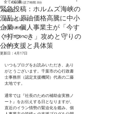
全ての記事
4月16日
読了時間: 8分
緊急投稿：ホルムズ海峡の
補助金
混乱と原油価格高騰に中小
経営力向上計画
企業・個人事業主が「今す
事業承継相続
ぐ打つべき」攻めと守りの
所長の経営コラム
公的支援と具体策
お知らせ
更新日：
4月17日
いつもブログをお読みいただき、あり
がとうございます。千葉市の
心行政書
士事務所（認定支援機関）代表の二藤
太地です。
通常では『社長のための補助金実務ノ
ート』をお伝えする日となりますが、
直近のイラン情勢の緊迫化を鑑み、個
人事業主の皆様への支援ブログを公開