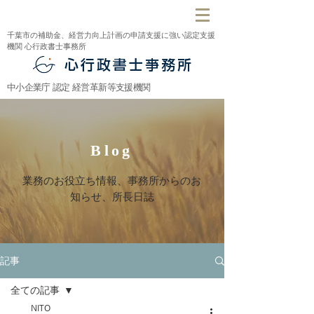
千葉市の補助金、経営力向上計画の申請支援に強い認定支援
機関 心行政書士事務所
心行政書士亊務所
中小企業庁 認定 経営革新等支援機関
Blog
​業務のお役立ち情報、事務所からのお
知らせ、所長日誌
記事
全ての記事
NITO