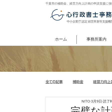
千葉市の補助金、経営力向上計画の申請支援に強
心行政書士亊
中小企業庁 認定 経営革新等支援機
ホーム
事務所案内
全ての記事
補助金
経営力向上
NITO
3月9日
読了時
完璧な計