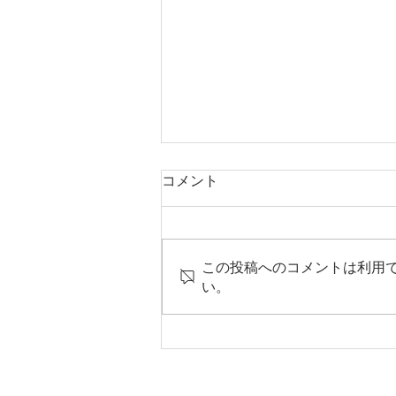
コメント
この投稿へのコメントは利用
い。
顧客接点における声掛けの真
価—「いらっしゃいませ」の
奥にあるもの［所長の経営コ
ラム］