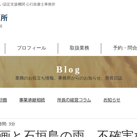
い認定支援機関 心行政書士事務所
043-400-3
務所
関
プロフィール
取扱業務
予約・問
受付時間 ［平日］9：00～17:00
Blog
​業務のお役立ち情報、事務所からのお知らせ、所長日誌
計画
事業承継相続
所長の経営コラム
お知らせ
間: 3分
画と石垣島の雨。不確実