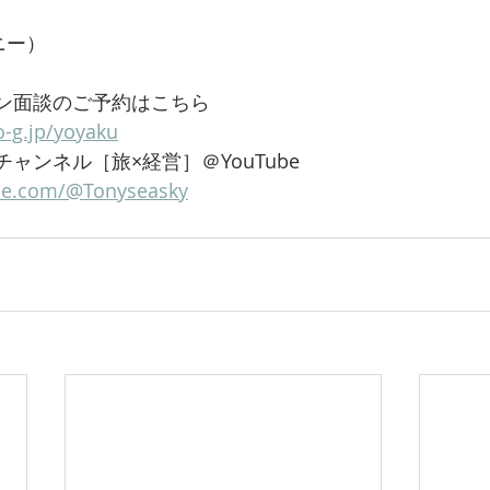
ニー）
イン面談のご予約はこちら
o-g.jp/yoyaku
ャンネル［旅×経営］＠YouTube 
be.com/@Tonyseasky