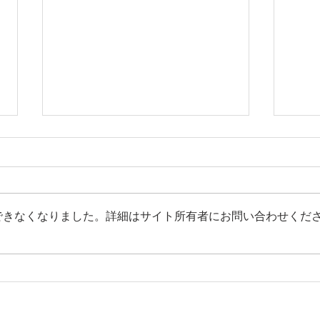
できなくなりました。詳細はサイト所有者にお問い合わせくだ
緊急投稿：ホルムズ海峡の混
東京
乱と原油価格高騰に中小企
土産
業・個人事業主が「今すぐ打
最前
つべき」攻めと守りの公的支